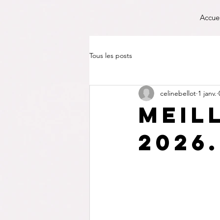
Accue
Tous les posts
celinebellot
1 janv.
Meil
2026.