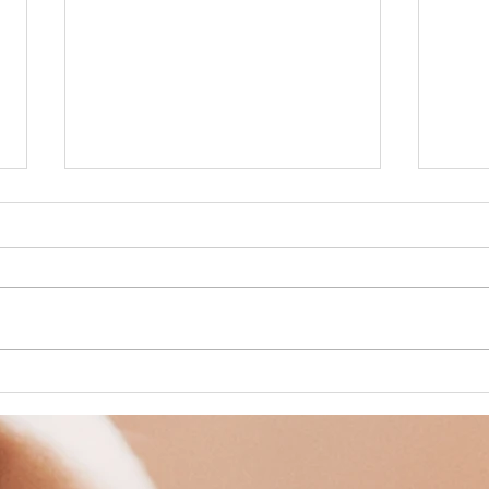
BALADE A
Pl
CHEVAL
va
Pâ