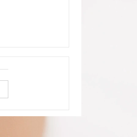
anning
cances de
ques