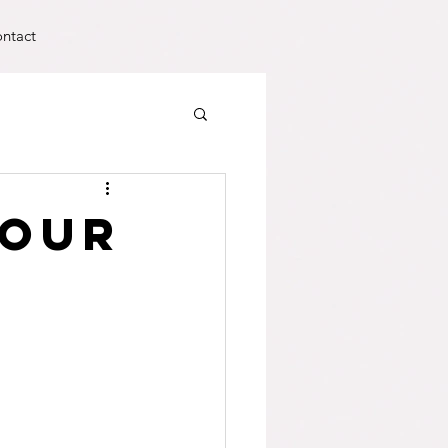
ntact
pour