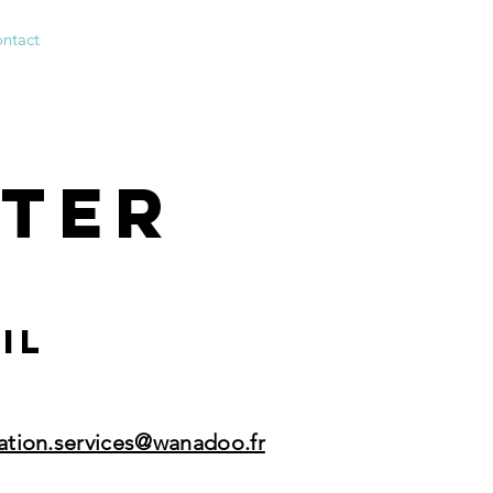
ntact
ter
IL
tation.services@wanadoo.fr