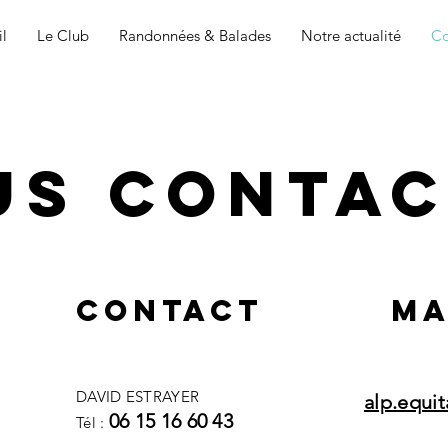
il
Le Club
Randonnées & Balades
Notre actualité
Co
us contac
Contact
MA
DAVID ESTRAYER
alp.equi
06 15 16 60 43
Tél :