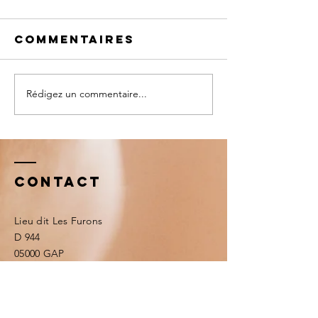
Commentaires
Rédigez un commentaire...
BALADE A
Plannin
CHEVAL
vacance
Pâques
Contact
Lieu dit Les Furons
D 944
05000 GAP
DAVID ESTRAYER
06 15 16 60 43
Tél :