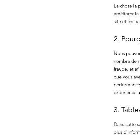
La chose la p
améliorer la
site et les p
2. Pourq
Nous pouvons
nombre de ra
fraude, et af
que vous avez
performances,
expérience ut
3. Table
Dans cette s
plus d'infor