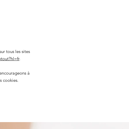
r tous les sites
tout?hl=fr
.
s encourageons à
s cookies.