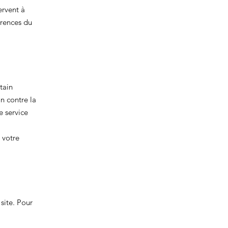
ervent à
érences du
tain
n contre la
e service
 votre
site. Pour