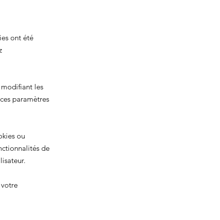
ies ont été
z
 modifiant les
 ces paramètres
okies ou
ctionnalités de
isateur.
votre