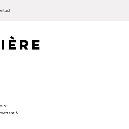
ntact
ière
votre
rmettent à