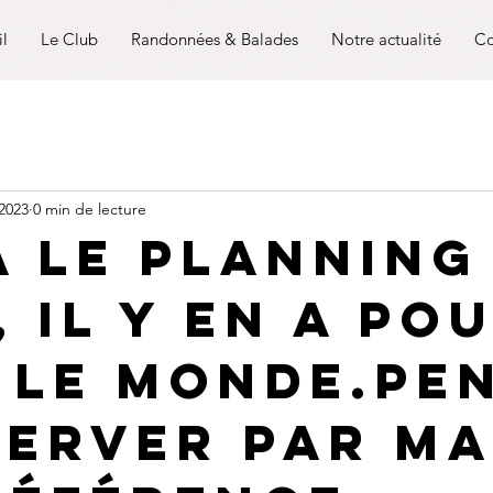
il
Le Club
Randonnées & Balades
Notre actualité
Co
 2023
0 min de lecture
à le planning
 il y en a po
 le monde.Pe
server par ma