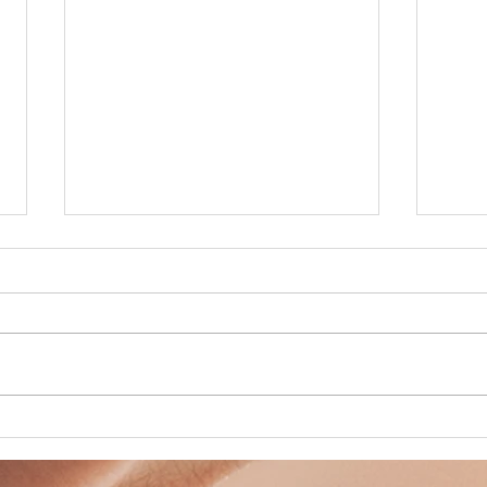
BALADE A
Pl
CHEVAL
va
Pâ