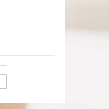
anning
cances de
ques