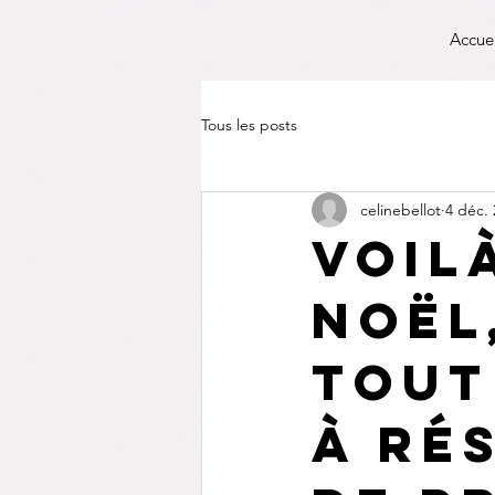
Accue
Tous les posts
celinebellot
4 déc.
Voil
Noël,
tout
à ré