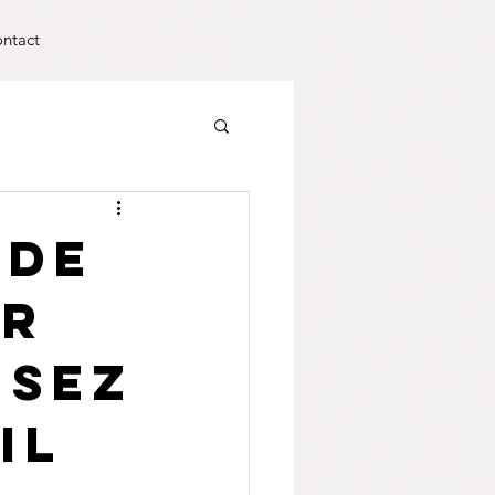
ntact
 de
ur
nsez
il