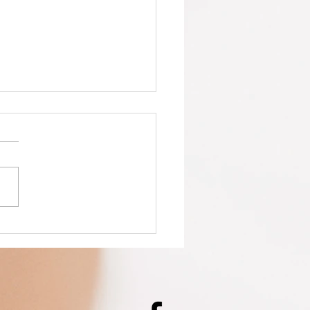
anning
cances de
ques