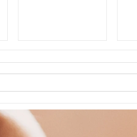
BALADE A
Pl
CHEVAL
va
Pâ