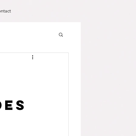
ntact
u
des