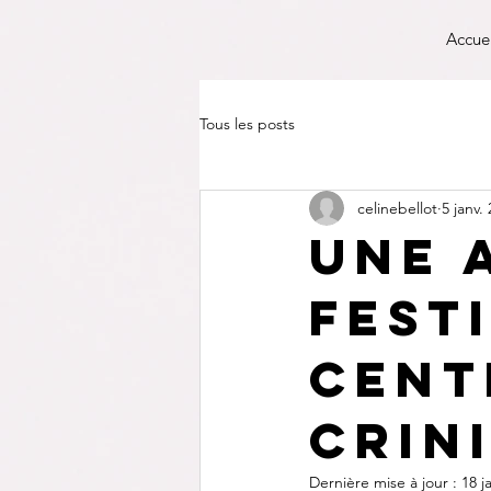
Accue
Tous les posts
celinebellot
5 janv.
Une 
fest
cent
crin
Dernière mise à jour :
18 j