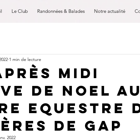
il
Le Club
Randonnées & Balades
Notre actualité
Co
 2022
1 min de lecture
après midi
ive de Noel a
re equestre 
ières de gap
anv. 2022