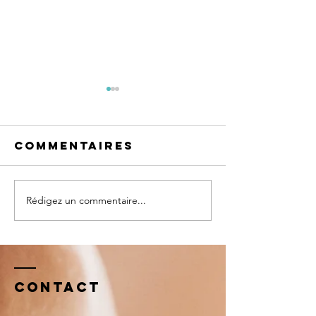
Commentaires
Rédigez un commentaire...
BALADE A
Plannin
CHEVAL
vacance
Pâques
Contact