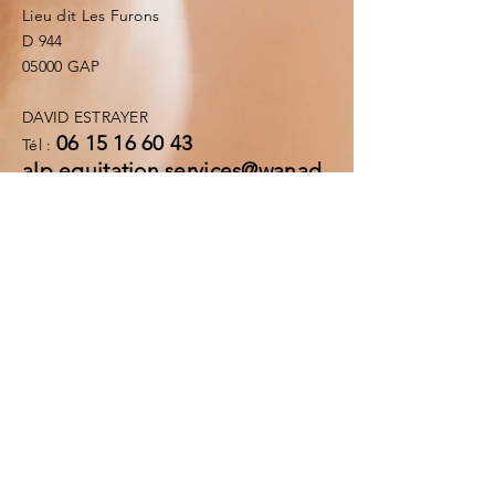
Lieu dit Les Furons
D 944
05000 GAP
DAVID ESTRAYER
06 15 16 60 43
Tél :
alp.equitation.services@wanad
oo.fr
Mentions légales
Politique en matière de cookies
Politique de confidentialité