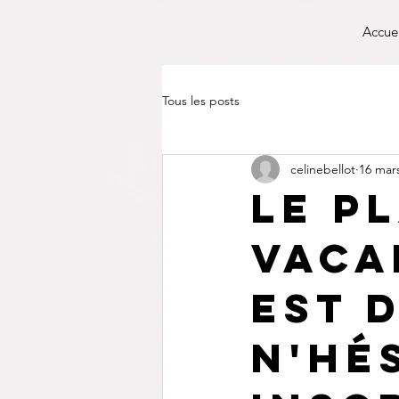
Accue
Tous les posts
celinebellot
16 mar
Le p
vaca
est 
N'hé