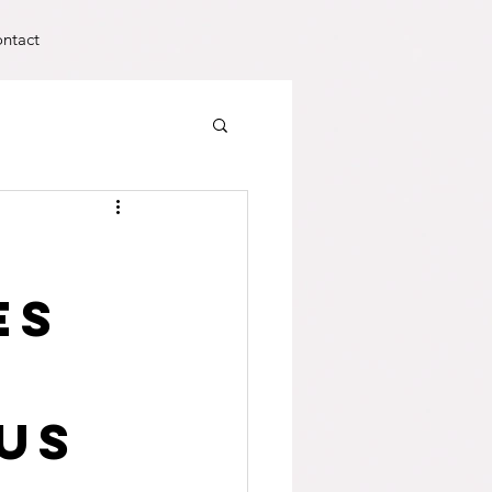
ntact
es
ous