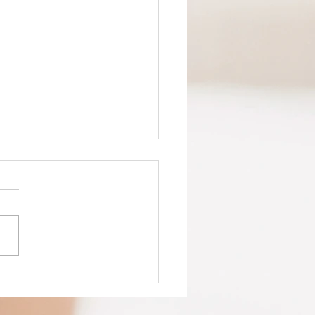
anning
cances de
ques