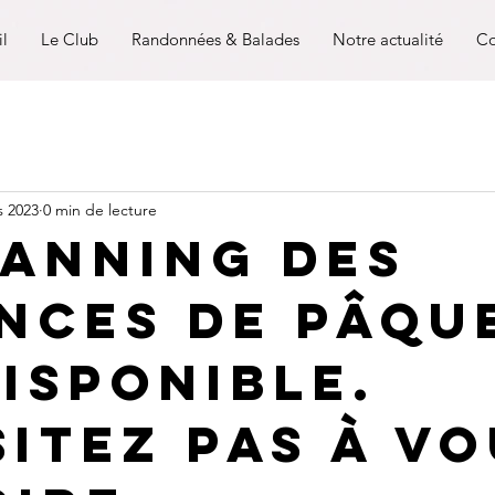
il
Le Club
Randonnées & Balades
Notre actualité
Co
s 2023
0 min de lecture
lanning des
nces de Pâqu
disponible.
sitez pas à v