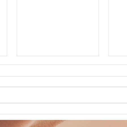
BALADE A
Pl
CHEVAL
va
Pâ