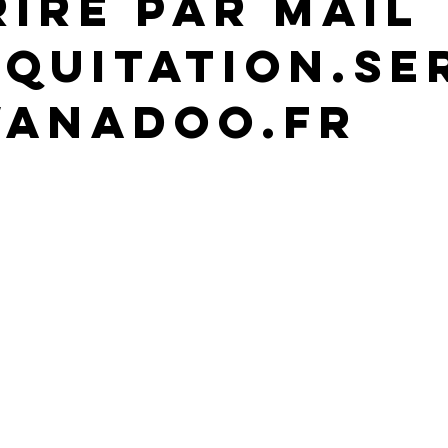
rire par mail
equitation.se
anadoo.fr