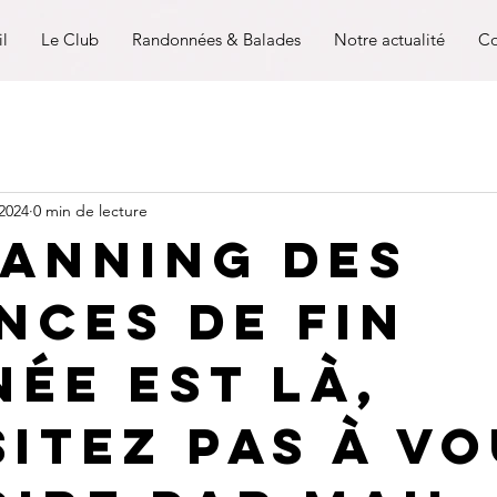
il
Le Club
Randonnées & Balades
Notre actualité
Co
 2024
0 min de lecture
lanning des
nces de fin
née est là,
sitez pas à v