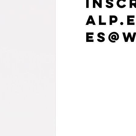
insc
alp.
es@w