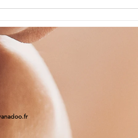
BALADE A
Pl
CHEVAL
va
Pâ
wanadoo.fr