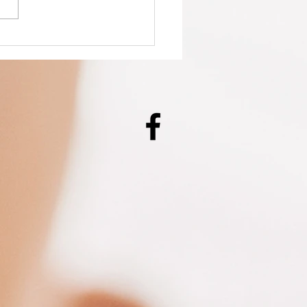
anning
cances de
ques