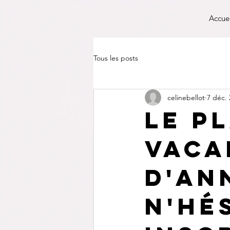
Accue
Tous les posts
celinebellot
7 déc.
Le p
vaca
d'an
n'hé