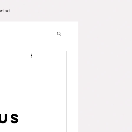
ntact
ous