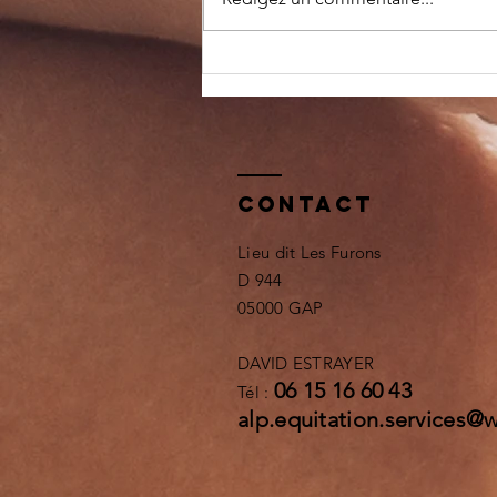
pLANNING D ETE
Contact
Lieu dit Les Furons
D 944
05000 GAP
DAVID ESTRAYER
06 15 16 60 43
Tél :
alp.equitation.services@