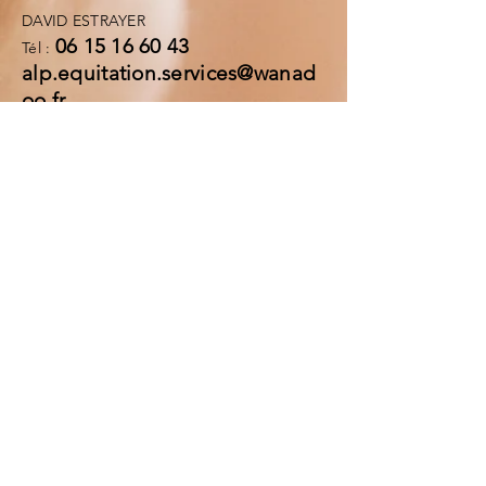
DAVID ESTRAYER
06 15 16 60 43
Tél :
alp.equitation.services@wanad
oo.fr
Mentions légales
Politique en matière de cookies
Politique de confidentialité
Conditions d'utilisation
© 2023 par Coach de vie.
Créé avec
Wix.com