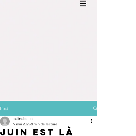
Post
celinebellot
9 mai 2025
0 min de lecture
juin est là